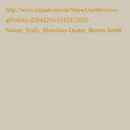
http://www.tripadvisor.de/ShowUserReviews-
g954041-d2042216-r315572032-
Nature_Trails_Mauritius-Quatre_Bornes.html#