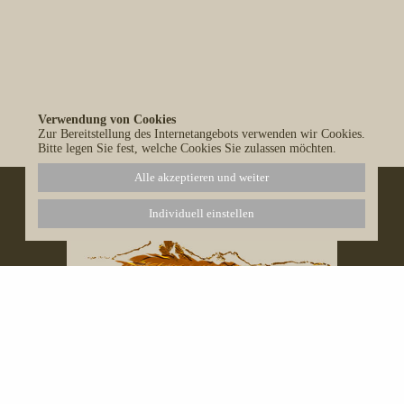
Verwendung von Cookies
Alle Blog-Einträge anzeigen
Zur Bereitstellung des Internetangebots verwenden wir Cookies.
Bitte legen Sie fest, welche Cookies Sie zulassen möchten.
Alle akzeptieren und weiter
Individuell einstellen
Naturetrails Mauritius Ltd.
159 D Avenue Boundary