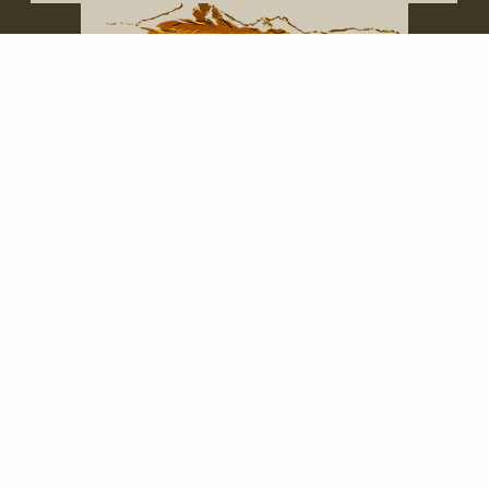
Naturetrails Mauritius Ltd.
159 D Avenue Boundary
Quatre Bornes
Mauritius
Tel. (+230) 5 250 7406
oder (+230) 466 80 72
info@naturetrails-mauritius.com
Skype: Hannelore.Riesel
Impressum
Datenschutz