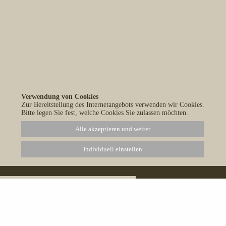
Verwendung von Cookies
Zur Bereitstellung des Internetangebots verwenden wir Cookies.
Bitte legen Sie fest, welche Cookies Sie zulassen möchten.
Alle akzeptieren und weiter
Individuell einstellen
Naturetrails Maurit
159 D Avenue Bou
Quatre Bornes
Mauritius