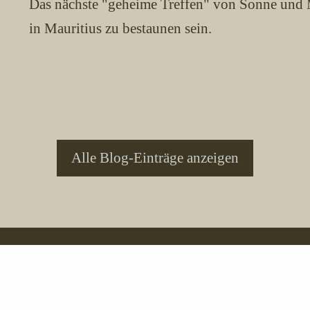
Das nächste "geheime Treffen" von Sonne und 
in Mauritius zu bestaunen sein.
Alle Blog-Einträge anzeigen
ius Ltd.
Tel. (+230) 5 250 7406
ndary
oder (+230) 466 80 72
info@naturetrails-mauritius.com
Skype: Hannelore.Riesel