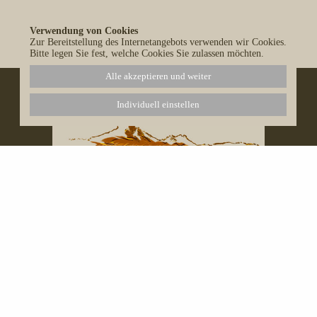
Verwendung von Cookies
Alle Blog-Einträge anzeigen
Zur Bereitstellung des Internetangebots verwenden wir Cookies.
Bitte legen Sie fest, welche Cookies Sie zulassen möchten.
Alle akzeptieren und weiter
Individuell einstellen
Naturetrails Mauritius Ltd.
159 D Avenue Boundary
Quatre Bornes
Mauritius