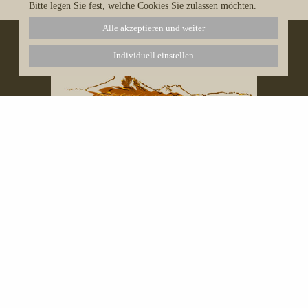
Bitte legen Sie fest, welche Cookies Sie zulassen möchten.
Alle akzeptieren und weiter
Individuell einstellen
Naturetrails Mauritius Ltd.
159 D Avenue Boundary
Quatre Bornes
Mauritius
Tel. (+230) 5 250 7406
oder (+230) 466 80 72
info@naturetrails-mauritius.com